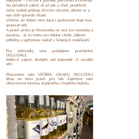
nabízíme – s úctou k původu, poctivosti a řemeslu.
Na detailech záleží, ať už jde o chuť, prostředí
nebo osobní přístup, kterým chceme, abyste se u
nás cítili opravdu vítáni.
Věříme, že dobré víno, káva i společnost mají moc
spojovat lidi.
A právě proto je Hroznovka víc než jen vinotéka a
kavárna – je to místo pro klidné chvíle, sdílené
příběhy a upřímnou radost z krásných maličkostí.
Pro milovníky vína pořádáme pravidelné
DEGUSTACE.
Máte-li zájem, sledujte náš kalendář, či sociální
sítě.
Připravíme vám VEČÍREK, OSLAVU, DEGUSTACI
šitou na míru právě pro Vás. Zajistíme vám
občerstvení formou studeného i teplého bufetu.